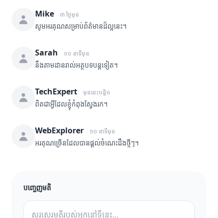
Mike
៣ ថ្ងៃមុន
សូមអរគុណសម្រាប់ព័ត៌មានដ៏ល្អនេះ។
Sarah
១០ នាទីមុន
នឹងតាមដានរាល់អត្ថបទបន្តទៀត។
TechExpert
មុននេះបន្តិច
ពិតជាអ្វីដែលខ្ញុំកំពុងស្វែងរក។
WebExplorer
១០ នាទីមុន
អរគុណច្រើនដែលបានផ្តល់ចំណេះដឹងថ្មីៗ។
បញ្ចេញមតិ