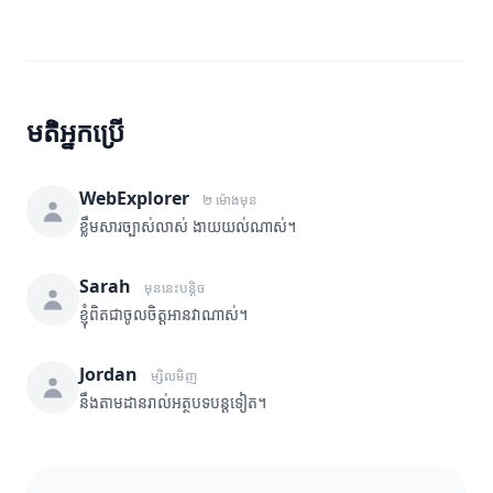
មតិអ្នកប្រើ
WebExplorer
២ ម៉ោងមុន
ខ្លឹមសារច្បាស់លាស់ ងាយយល់ណាស់។
Sarah
មុននេះបន្តិច
ខ្ញុំពិតជាចូលចិត្តអានវាណាស់។
Jordan
ម្សិលមិញ
នឹងតាមដានរាល់អត្ថបទបន្តទៀត។