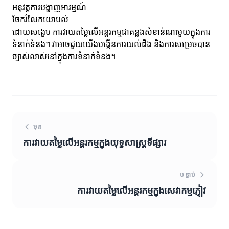
អនុវត្តការបង្ហាញអារម្មណ៍
ចែករំលែកយោបល់
ដោយសង្ខេប ការវាយតម្លៃលើអន្តរកម្មជាគន្លងសំខាន់ណាមួយក្នុងការ
ទំនាក់ទំនង។ វាអាចជួយយើងបង្កើនការយល់ដឹង និងការសម្រេចបាន
ច្បាស់លាស់នៅក្នុងការទំនាក់ទំនង។
មុន
ការវាយតម្លៃលើអន្តរកម្មក្នុងយុទ្ធសាស្ត្រទីផ្សារ
បន្ទាប់
ការវាយតម្លៃលើអន្តរកម្មក្នុងសេវាកម្មភ្ញៀវ