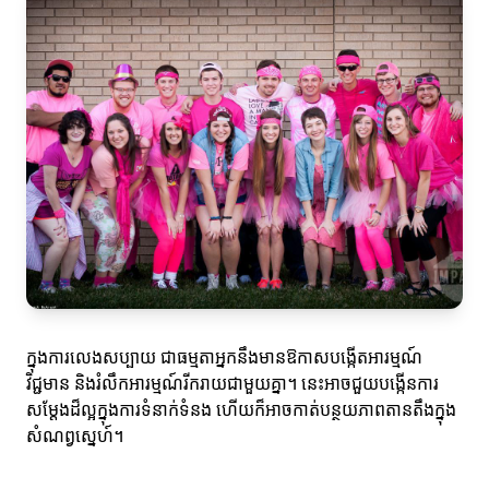
ក្នុងការលេងសប្បាយ ជាធម្មតាអ្នកនឹងមានឱកាសបង្កើតអារម្មណ៍
វិជ្ជមាន និងរំលឹកអារម្មណ៍រីករាយជាមួយគ្នា។ នេះអាចជួយបង្កើនការ
សម្តែងដ៏ល្អក្នុងការទំនាក់ទំនង ហើយក៏អាចកាត់បន្ថយភាពតានតឹងក្នុង
សំណព្វស្នេហ៍។