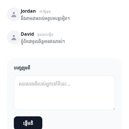
Jordan
៣ ថ្ងៃមុន
នឹងតាមដានរាល់អត្ថបទបន្តទៀត។
David
មុននេះបន្តិច
ខ្ញុំពិតជាចូលចិត្តអានវាណាស់។
បញ្ចេញមតិ
ផ្ញើមតិ