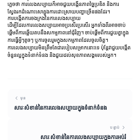
ភ្លេចថា ការលេងសប្បាយក៏អាចជួយបង្កើនភាពច្នៃប្រឌិត និងការ
ស្វែងរកដំណោះសោគ្នុងការដោះស្រាយបញ្ហាច្រើនផងដែរ។
ការបង្កើតការចងក្រងនៃការលេងសប្បាយ
ដើម្បីដែលការលេងសប្បាយអាចប្រសើរប្រសើរ អ្នកទាំងពីរអាចចាប់
ផ្តើមពីការឆ្លើយតបនឹងសកម្មភាពនៅជុំវិញ។ ចាប់ផ្តើមពីការជួយគ្នាក្នុង
ការធ្វើអ្វីៗតូចៗ ឬការចូលរួមក្នុងសកម្មភាពដែលចូលចិត្ត។
ការលេងសប្បាយមិនត្រឹមតែជារបៀបសម្រាកនោះទេ ប៉ុន្តែវាជួយបង្កើត
ចំនួនល្អក្នុងទំនាក់ទំនង និងជួយដល់សុខភាពសង្គមរបស់អ្នក។
មុន
សារៈសំខាន់នៃការលេងសប្បាយក្នុងទំនាក់ទំនង
បន្ទាប់
សារៈសំខាន់នៃការលេងសប្បាយក្នុងការអប់រំ