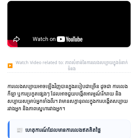
Watch Video related to: ភាពសំខាន់នៃការលេងសប្បាយក្នុងទំនាក់
▶
ទំនង
ការលេងសប្បាយអាចឡើងវិញបានក្នុងរបៀបជាច្រើន ដូចជា ការលេង
កីឡា ឬការប្រកួតផ្សេងៗ ដែលអាចជួយបង្កើតអារម្មណ៍រីករាយ និង
សប្បាយសម្រាប់អ្នកទាំងពីរ។ វាមានសក្តានុពលក្នុងការបង្កើតសប្បាយ
រវាងអ្នក និងភាពស្នេហារវាងអ្នក។
📰
ហេតុការណ៍ដែលមានការលេងឥតគិតថ្លៃ