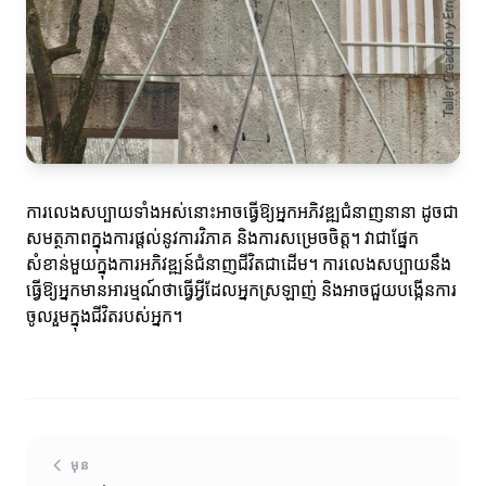
ការលេងសប្បាយទាំងអស់នោះអាចធ្វើឱ្យអ្នកអភិវឌ្ឍជំនាញនានា ដូចជា
សមត្ថភាពក្នុងការផ្តល់នូវការវិភាគ និងការសម្រេចចិត្ត។ វាជាផ្នែក
សំខាន់មួយក្នុងការអភិវឌ្ឍន៍ជំនាញជីវិតជាដើម។ ការលេងសប្បាយនឹង
ធ្វើឱ្យអ្នកមានអារម្មណ៍ថាធ្វើអ្វីដែលអ្នកស្រឡាញ់ និងអាចជួយបង្កើនការ
ចូលរួមក្នុងជីវិតរបស់អ្នក។
មុន