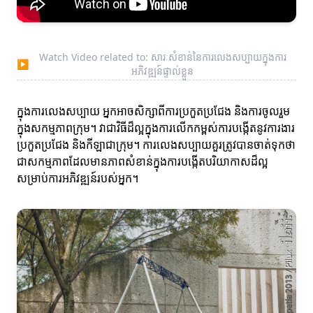
Watch Video related to: សារៈសំខាន់នៃការលេងសប្បាយក្នុងការ
▶
អភិវឌ្ឍន៍ផ្ទាល់ខ្លួន
ក្នុងការលេងសប្បាយ អ្នកអាចសិក្សាពីការប្រកួតប្រជែង និងការចូលរួម
ក្នុងសកម្មភាពក្រុម។ វាជាវិធីដ៏ល្អក្នុងការលើកកម្ពស់ការបង្កើតនូវការងារ
ប្រកួតប្រជែង និងកីឡាជាក្រុម។ ការលេងសប្បាយគួរត្រូវបានចាត់ទុកថា
ជាសកម្មភាពដែលមានភាពសំខាន់ក្នុងការបង្កើតបរិយាកាសដ៏ល្អ
សម្រាប់ការអភិវឌ្ឍន៍របស់អ្នក។