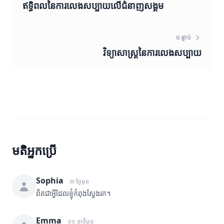
ឥទ្ធិពលនៃការលេងសប្បាយលើជំនាញសង្គម
បន្ទាប់
វិទ្យាសាស្ត្រ​នៃការលេងសប្បាយ
មតិអ្នកប្រើ
Sophia
៣ ថ្ងៃមុន
ពិតជាអ្វីដែលខ្ញុំកំពុងស្វែងរក។
Emma
១០ នាទីមុន