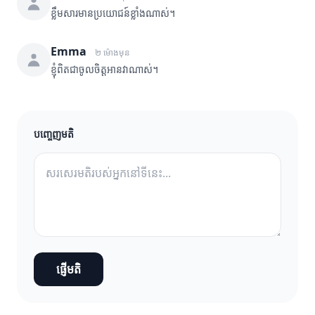
ខ្លឹមសារមានប្រយោជន៍ខ្លាំងណាស់។
Emma
២ ម៉ោងមុន
ខ្ញុំពិតជាចូលចិត្តអានវាណាស់។
បញ្ចេញមតិ
ផ្ញើមតិ