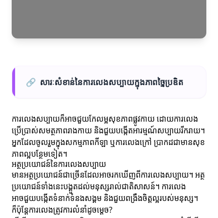
🔗
សារៈសំខាន់នៃការលេងសប្បាយក្នុងភាពច្នៃប្រឌិត
ការលេងសប្បាយក៏អាចជួយកែលម្អសុខភាពផ្លូវកាយ ដោយការលេង
ប្រើប្រាស់សមត្ថភាពរាងកាយ និងជួយបង្កើតអារម្មណ៍សប្បាយរីករាយ។
អ្នកដែលចូលរួមក្នុងសកម្មភាពកីឡា ឬការលេងក្រៅ ប្រាកដជាមានសុខ
ភាពល្អបន្ថែមទៀត។
អត្ថប្រយោជន៍នៃការលេងសប្បាយ
មានអត្ថប្រយោជន៍ជាច្រើនដែលអាចរកឃើញពីការលេងសប្បាយ។ អត្ថ
ប្រយោជន៍ទាំងនេះបង្គួតដល់មនុស្សរាល់ជាតិសាសន៍។ ការលេង
អាចជួយបង្កើតទំនាក់ទំនងសង្គម និងជួយពង្រឹងចិត្តល្អរបស់មនុស្ស។
ក៏ប៉ុន្តែការលេងត្រូវការលំនាំ​ដូចម្តេច?