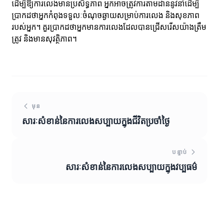
ដើម្បីឱ្យការលេងមានប្រសិទ្ធភាព អ្នកអាចត្រូវការតាមដាននូវនាំដើម្បី
ប្រាកដថាអ្នកកំពុងទទួលៈចំណុចឆ្ងាយសម្រាប់ការលេង និងសុខភាព
របស់អ្នក។ គួរប្រាកដថាអ្នកមានការលេងដែលបានជ្រើសរើសយ៉ាងត្រឹម
ត្រូវ និងមានសុវត្ថិភាព។
មុន
សារៈសំខាន់នៃការលេងសប្បាយក្នុងជីវិតប្រចាំថ្ងៃ
បន្ទាប់
សារៈសំខាន់នៃការលេងសប្បាយក្នុងវប្បធម៌