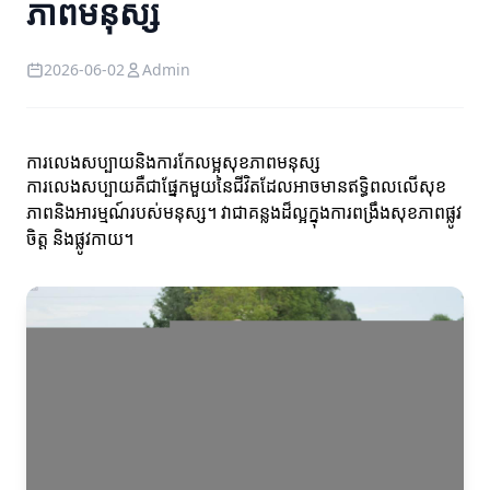
ភាពមនុស្ស
2026-06-02
Admin
ការលេងសប្បាយនិងការកែលម្អសុខភាពមនុស្ស
ការលេងសប្បាយគឺជាផ្នែកមួយនៃជីវិតដែលអាចមានឥទ្ធិពលលើសុខ
ភាពនិងអារម្មណ៍របស់មនុស្ស។ វាជាគន្លងដ៏ល្អក្នុងការពង្រឹងសុខភាពផ្លូវ
ចិត្ត និងផ្លូវកាយ។