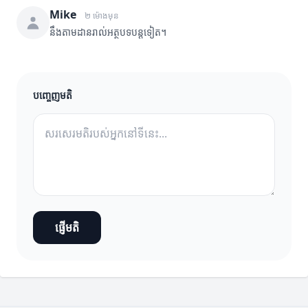
Mike
២ ម៉ោងមុន
នឹងតាមដានរាល់អត្ថបទបន្តទៀត។
បញ្ចេញមតិ
ផ្ញើមតិ