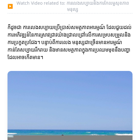
Watch Video related to: ការលេងសប្បាយនិងការកែលម្អសុខភាព
▶
មនុស្ស
ក៏ដូចជា ការលេងសប្បាយប្រើប្រាស់សមត្ថភាពអារម្មណ៍ ដែលជួយដល់
ការអភិវឌ្ឍន៍នៃការស្រាវជ្រាវយ៉ាងជ្រាលជ្រៅលើការសម្របសម្រួលនិង
ការប្រកួតប្រជែង។ បន្ទាប់ពីការលេង មនុស្សជាច្រើនមានអារម្មណ៍
កាន់តែសប្បាយរីករាយ និងមានសមត្ថភាពក្នុងការប្រឈមមុខនឹងបញ្ហា
ដែលអាចកើតមាន។