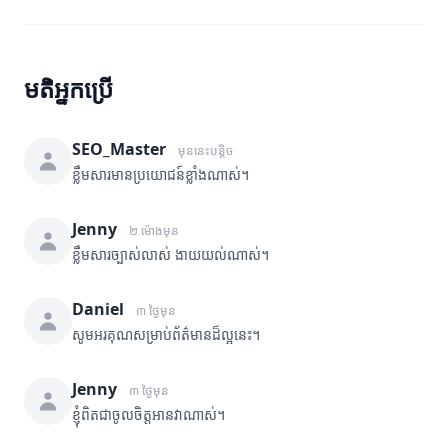
មតិអ្នកប្រើ
SEO_Master
មុននេះបន្តិច
ខ្លឹមសារមានប្រយោជន៍ខ្លាំងណាស់។
Jenny
២ ម៉ោងមុន
ខ្លឹមសារច្បាស់លាស់ ងាយយល់ណាស់។
Daniel
៣ ថ្ងៃមុន
សូមអរគុណសម្រាប់ព័ត៌មានដ៏ល្អនេះ។
Jenny
៣ ថ្ងៃមុន
ខ្ញុំពិតជាចូលចិត្តអានវាណាស់។