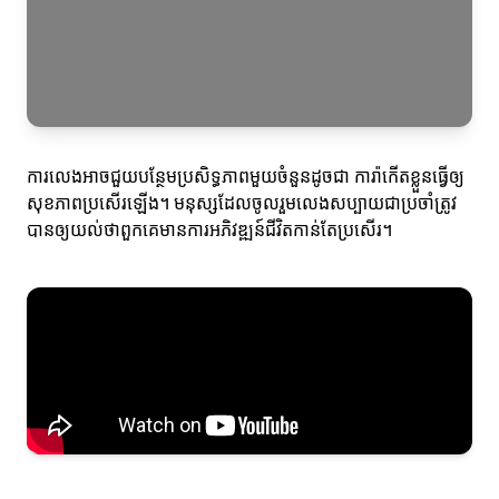
ការលេងអាចជួយបន្ថែមប្រសិទ្ធភាពមួយចំនួនដូចជា ការ៉ាកើតខ្លួនធ្វើឲ្យ
សុខភាពប្រសើរឡើង។ មនុស្សដែលចូលរួមលេងសប្បាយជាប្រចាំត្រូវ
បានឲ្យយល់ថាពួកគេមានការអភិវឌ្ឍន៍ជីវិតកាន់តែប្រសើរ។