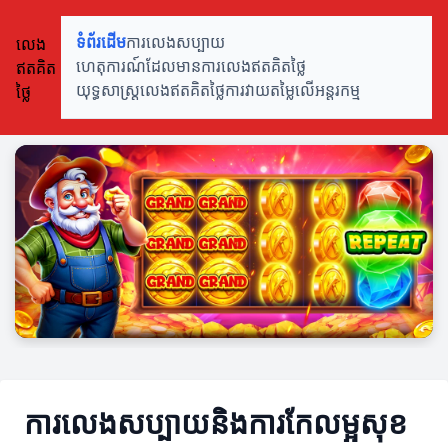
លេង
ទំព័រដើម
ការលេងសប្បាយ
ឥតគិត
ហេតុការណ៍ដែលមានការលេងឥតគិតថ្លៃ
ថ្លៃ
យុទ្ធសាស្ត្រលេងឥតគិតថ្លៃ
ការវាយតម្លៃលើអន្តរកម្ម
ការលេងសប្បាយនិងការកែលម្អសុខ