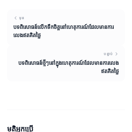
មុន
បទពិសោធន៍លើកទឹកចិត្តនៅហេតុការណ៍ដែលមានការ
លេងឥតគិតថ្លៃ
បន្ទាប់
បទពិសោធន៍ថ្មីៗនៅក្នុងហេតុការណ៍ដែលមានការលេង
ឥតគិតថ្លៃ
មតិអ្នកប្រើ