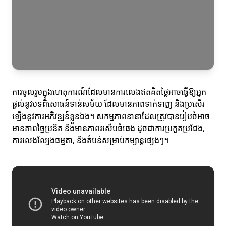
ការចូលរួមក្នុងហេតុការណ៍ដែលមានការលេងឥតគិតថ្លៃអាចធ្វើឱ្យអ្នក
ផ្តល់នូវបទពិសោធន៍ទាន់សម័យ ដែលមានភាពទាក់ទាញ និងប្រសើរ
ឡើងនូវការអភិវឌ្ឍន៍ខ្លួនឯង។ សកម្មភាពនានាដែលត្រូវបានរៀបចំអាច
មានភាពច្នៃប្រឌិត និងមានភាពរសើបធំធេង ដូចជាការប្រកួតប្រជែង,
ការលេងល្បែងធម្មតា, និងតំបន់សម្រាប់កម្សាន្តផ្សេងៗ។